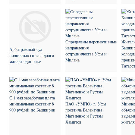
Определены перспективные
Жители
направления
Башкир
Арбитражный суд
сотрудничества Уфы и
холоди
полностью списал долги
Милана
произв
матери-одиночке
Татарс
С 1 мая заработная плата
минимальная составит 8
ПАО «УМПО» г. Уфы
Минлес
900 рублей по Башкирии
посетила Валентина
объясн
Матвиенко и Рустэм
выделе
Хамитов
жителя