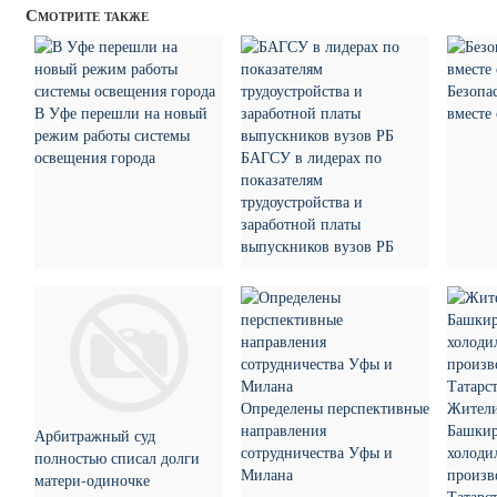
Смотрите также
Безопа
В Уфе перешли на новый
вместе
режим работы системы
освещения города
БАГСУ в лидерах по
показателям
трудоустройства и
заработной платы
выпускников вузов РБ
Определены перспективные
Жители
направления
Башкир
Арбитражный суд
сотрудничества Уфы и
холоди
полностью списал долги
Милана
произв
матери-одиночке
Татарс