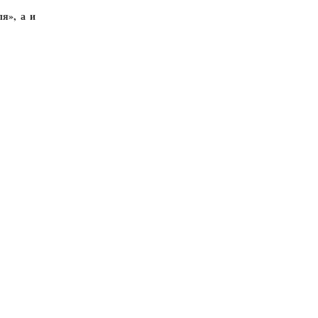
я», а и