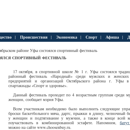
ество
Происшествия
Экономика
Спорт
Афиша
Д
|
|
|
|
|
ябрьском районе Уфы состоялся спортивный фестиваль
ялся спортивный фестиваль
17 октября, в спортивной школе № 1 г. Уфы состоялся трад
районный фестиваль «Народный» среди мужских и женских
предприятий и организаций Октябрьского района г. Уфы в
спартакиады «Спорт и здоровье».
Данный фестиваль проходит по 4 возрастным группам среди 
женщин, сообщает мэрия Уфы.
Всем участникам необходимо было выполнить следующие упра
броски баскетбольного мяча, дартс, прыжки в длину, челночный бе
у женщин и подтягивание у мужчин, а также в конце всей к
поучаствовать в комбинированной эстафете. Напомним,
бату
можно на сайте www.choosenbuy.ru.