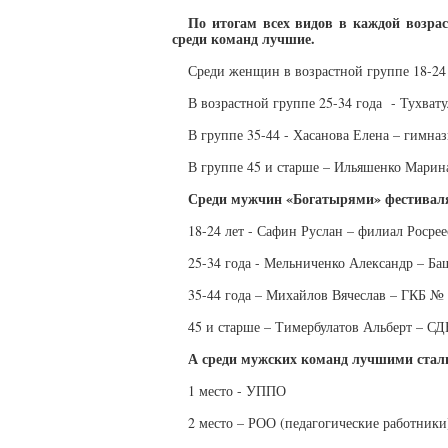
По итогам всех видов в каждой возрас
среди команд лучшие.
Среди женщин в возрастной группе 18-2
В возрастной группе 25-34 года - Тухва
В группе 35-44 - Хасанова Елена – гимна
В группе 45 и старше – Ильяшенко Мари
Среди мужчин «Богатырями» фестиваля
18-24 лет - Сафин Руслан – филиал Росрее
25-34 года - Мельниченко Александр – Б
35-44 года – Михайлов Вячеслав – ГКБ № 
45 и старше – Тимербулатов Альберт –
А среди мужских команд лучшими стал
1 место - УППО
2 место – РОО (педагогические работники