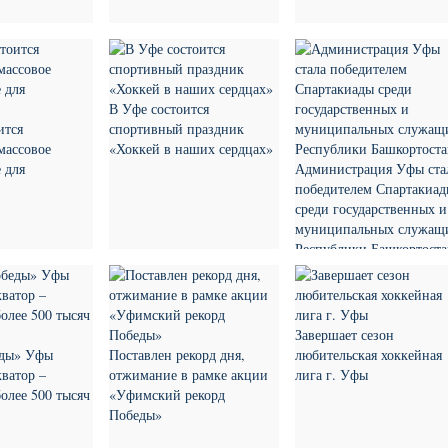
В Уфе состоится
ится
спортивный праздник
массовое
«Хоккей в наших сердцах»
 для
Администрация Уфы ста
победителем Спартакиа
среди государственных и
муниципальных служащ
Республики Башкортост
Завершает сезон
еды» Уфы
Поставлен рекорд дня,
любительская хоккейная
кватор –
отжимание в рамке акции
лига г. Уфы
олее 500 тысяч
«Уфимский рекорд
Победы»