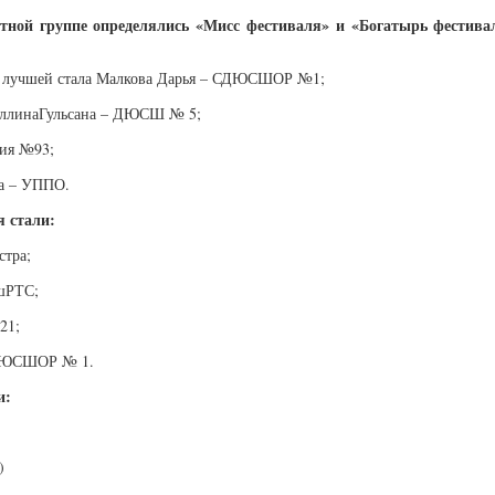
тной группе определялись «Мисс фестиваля» и «Богатырь фестивал
4 лучшей стала Малкова Дарья – СДЮСШОР №1;
туллинаГульсана – ДЮСШ № 5;
зия №93;
на – УППО.
 стали:
стра;
ашРТС;
21;
 СДЮСШОР № 1.
и:
)