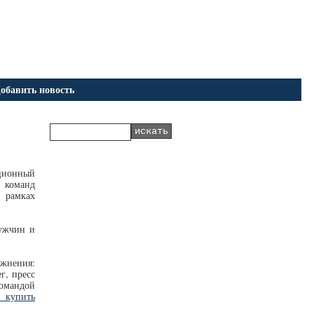
обавить новость
иционный
 команд
 рамках
мужчин и
жнения:
г, пресс
омандой
т купить