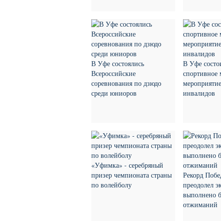
В Уфе состоялись
В Уфе состо
Всероссийские
спортивное 
соревнования по дзюдо
мероприятие
среди юниоров
инвалидов
«Уфимка» - серебряный
призер чемпионата страны
Рекорд Поб
по волейболу
преодолел э
выполнено б
отжиманий