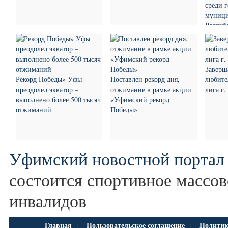
среди 
муници
Респуб
Заверш
Рекорд Победы» Уфы
Поставлен рекорд дня,
любите
преодолел экватор –
отжимание в рамке акции
лига г
выполнено более 500 тысяч
«Уфимский рекорд
отжиманий
Победы»
Уфимский новостной портал
состоится спортивное массов
инвалидов
Главная
Пользовательское соглашение
Политик
|
|