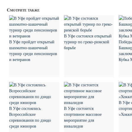
Смотрите также
В Уфе состоялся открытый
В Уфе пройдет открытый
турнир по греко-римской
Победы
шахматно-шашечный
борьбе
Башкир
турнир среди пенсионеров
заключ
и ветеранов
Кубка 
В Уфе 
В Уфе состоялись
В Уфе состоится
спорти
Всероссийские
спортивное массовое
«Хокке
соревнования по дзюдо
мероприятие для
среди юниоров
инвалидов