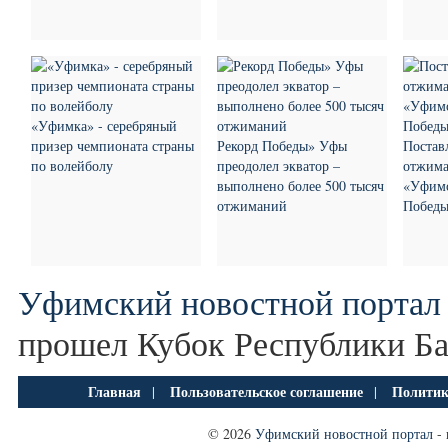
«Уфимка» - серебряный
призер чемпионата страны
Рекорд Победы» Уфы
Постав
по волейболу
преодолел экватор –
отжима
выполнено более 500 тысяч
«Уфимс
отжиманий
Побед
Уфимский новостной портал
прошел Кубок Республики Б
Главная
Пользовательское соглашение
Политик
|
|
© 2026
Уфимский новостной портал
- 