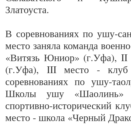
Златоуста.
В соревнованиях по ушу-са
место заняла команда военно
«Витязь Юниор» (г.Уфа), II
(г.Уфа), III место - клуб
соревнованиях по ушу-тао
Школы ушу «Шаолинь» (г
спортивно-исторический клуб
место - школа «Черный Драко