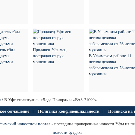
ель сбил
Продавец Уфимец
двумя
пострадал от рук
В Уфимском районе 11-
 детьми
мошенника
летняя девочка
забеременела от 26-летн
мужчины
я
/ В Уфе столкнулись «Лада Приора» и «ВАЗ-21099»
кое соглашение
Политика конфиденциальности
Подписка на 
|
|
фимский новостной портал
- последние проверенные новости Уфы из пе
новости буздяка