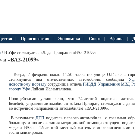
ество
Происшествия
Экономика
Спорт
Афиша
Д
|
|
|
|
|
я
/ В Уфе столкнулись «Лада Приора» и «ВАЗ-21099»
» и «ВАЗ-21099»
Вчера, 7 февраля, около 11.50 часов по улице О.Галле в го
столкнулись два отечественных автомобиля, сообщила
Уф
новостному порталу
сотрудница отдела
ГИБДД Управления МВД Ро
городу Уфе
Ляйсан Исламгалиева.
Полицейскими установлено, что 24-летний водитель житель
Белебей, управляя автомобилем «Лада Приора», столкнулся с дв
во встречном направлении автомобилем «ВАЗ-21099».
В результате
ДТП
водитель первого автомобиля с травмами обр
больницу и после оказания медицинской помощи отпущен, водите
модели ВАЗа – 26-летний местный житель с многочисленными т
госпитализирован.