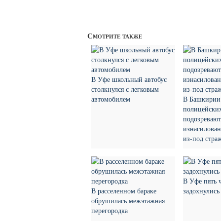
Смотрите также
В Уфе школьный автобус
столкнулся с легковым
автомобилем
В Башкирии
полицейских
подозревают
изнасилован
из-под стра
В Уфе пять 
В расселенном бараке
задохнулись
обрушилась межэтажная
перегородка