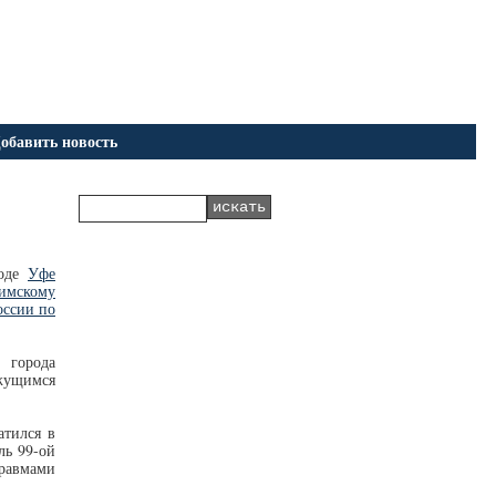
обавить новость
роде
Уфе
имскому
ссии по
 города
ижущимся
атился в
ль 99-ой
равмами