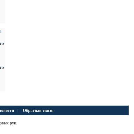
его
новости
Обратная связь
|
рвых рук.