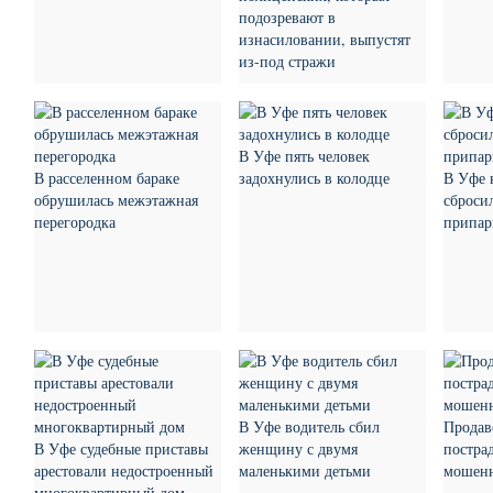
подозревают в
изнасиловании, выпустят
из-под стражи
В Уфе пять человек
В расселенном бараке
задохнулись в колодце
В Уфе 
обрушилась межэтажная
сброси
перегородка
припар
В Уфе водитель сбил
Продав
В Уфе судебные приставы
женщину с двумя
пострад
арестовали недостроенный
маленькими детьми
мошен
многоквартирный дом