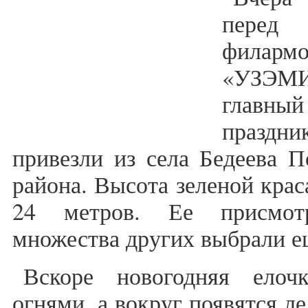
перед
филарм
«УЗЭМ
главны
праздн
привезли из села Бедеева П
района. Высота зеленой крас
24 метров. Ее присмотр
множества других выбрали е
Вскоре новогодняя елоч
огнями, а вокруг появятся л